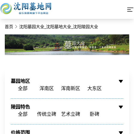
首页
沈阳墓园大全_沈阳墓地大全_沈阳陵园大全
墓园地区
全部
浑南区
浑南新区
大东区
铁西区
铁西新区
苏家屯区
沈北新区
陵园特色
辽中区
新民市
康平县
周边墓园
全部
传统立碑
艺术立碑
卧碑
树葬
壁葬
花坛葬
骨灰墙
价格范围