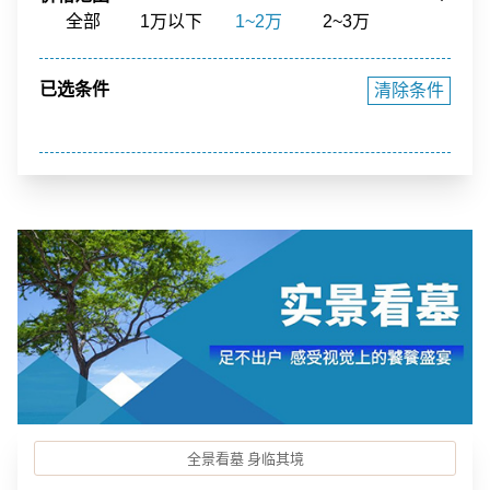
骨灰寄存
寺庙福位
草坪葬
立碑
全部
1万以下
1~2万
2~3万
花园环境
福泽之地
3~4万
4~5万
5~10万
10~15万
已选条件
清除条件
15~20万
20~40万
40万以上
全景看墓 身临其境