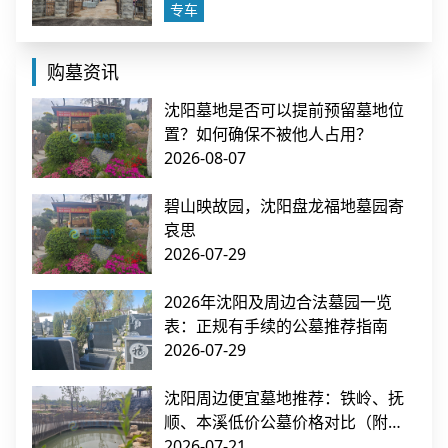
专车
购墓资讯
沈阳墓地是否可以提前预留墓地位
置？如何确保不被他人占用？
2026-08-07
碧山映故园，沈阳盘龙福地墓园寄
哀思
2026-07-29
2026年沈阳及周边合法墓园一览
表：正规有手续的公墓推荐指南
2026-07-29
沈阳周边便宜墓地推荐：铁岭、抚
顺、本溪低价公墓价格对比（附交
通指南）
2026-07-21