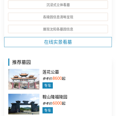
沉浸式立体看墓
各陵园信息清晰呈现
展现沈阳各墓园信息
在线实景看墓
推荐墓园
莲花公墓
8600
起
专车
鞍山隆福陵园
6000
起
专车