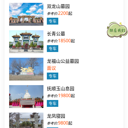
双龙山墓园
2200
起
专车
长青公墓
18500
起
专车
龙福山公益墓园
面议
专车
抚顺玉山息园
19800
起
专车
龙凤寝园
9800
起