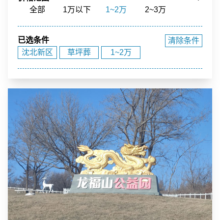
骨灰寄存
寺庙福位
草坪葬
立碑
全部
1万以下
1~2万
2~3万
花园环境
福泽之地
3~4万
4~5万
5~10万
10~15万
已选条件
清除条件
15~20万
20~40万
40万以上
沈北新区
草坪葬
1~2万