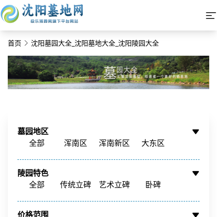
首页
沈阳墓园大全_沈阳墓地大全_沈阳陵园大全
墓园地区
全部
浑南区
浑南新区
大东区
铁西区
铁西新区
苏家屯区
沈北新区
陵园特色
辽中区
新民市
康平县
周边墓园
全部
传统立碑
艺术立碑
卧碑
树葬
壁葬
花坛葬
骨灰墙
价格范围