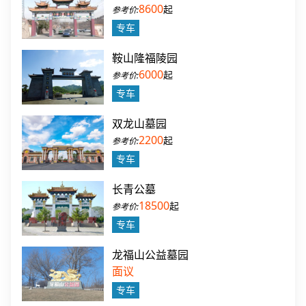
8600
起
专车
鞍山隆福陵园
6000
起
专车
双龙山墓园
2200
起
专车
长青公墓
18500
起
专车
龙福山公益墓园
面议
专车