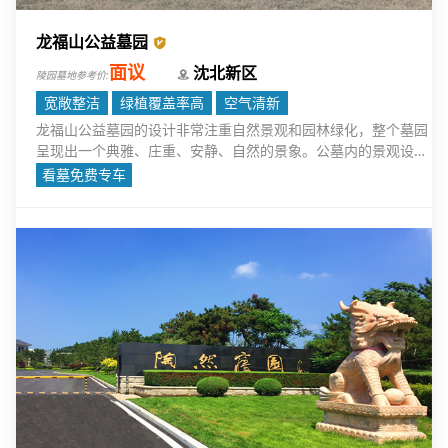
龙福山公益墓园
面议
沈北新区
陵园墓地参考价:
宽敞整洁
绿植覆盖率高
空气清新
龙福山公益墓园的设计非常注重自然景观和园林绿化，整个墓园
呈现出一个典雅、庄重、安静、自然的景象。公墓内的景观设计
融入了大量的生态元素，通过绿化带、湖泊、花园、树木等的巧
看墓免费专车
妙搭配，营造出宁静、和谐的氛围。