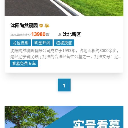
沈阳陶然寝园
13980
沈北新区
起
陵园墓地参考价:
龙位连绵
明堂开阔
植被茂盛
沈阳陶然寝园有限公司成立于1993年，占地面积约3000余亩，
是经辽宁省民政厅批准的合法经营性公墓之一，批准文号：辽民
经墓字38号。它坐落于我市风景秀丽的沈北新区，地处长白山余
看墓免费专车
脉
1