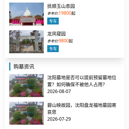
抚顺玉山息园
19800
起
专车
龙凤寝园
9800
起
专车
购墓资讯
沈阳墓地是否可以提前预留墓地位
置？如何确保不被他人占用？
2026-08-07
碧山映故园，沈阳盘龙福地墓园寄
哀思
2026-07-29