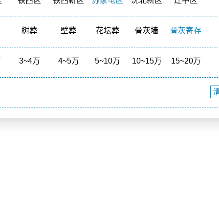
区
铁西区
铁西新区
苏家屯区
沈北新区
辽中区
树葬
壁葬
花坛葬
骨灰墙
骨灰寄存
境
福泽之地
万
3~4万
4~5万
5~10万
10~15万
15~20万