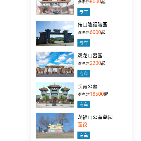
8600
起
专车
鞍山隆福陵园
6000
起
专车
双龙山墓园
2200
起
专车
长青公墓
18500
起
专车
龙福山公益墓园
面议
专车