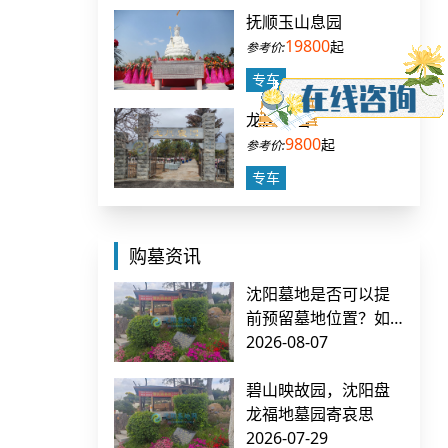
抚顺玉山息园
19800
起
专车
龙凤寝园
9800
起
专车
购墓资讯
沈阳墓地是否可以提
前预留墓地位置？如
何确保不被他人占
2026-08-07
用？
碧山映故园，沈阳盘
龙福地墓园寄哀思
2026-07-29