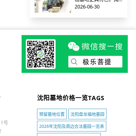
秘经济实惠的墓园选
2026-06-30
择
话
沈阳墓地价格一览TAGS
预留墓地位置
沈阳盘龙福地墓园
1号
2026年沈阳及周边合法墓园一览表
2