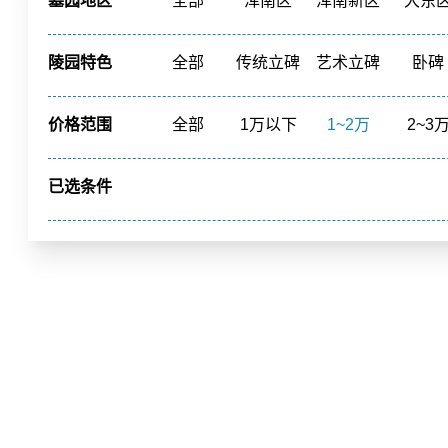
墓园地区
全部
浑南区
浑南新区
大东
新民市
康平县
周边墓园
陵园特色
全部
传统立碑
艺术立碑
卧碑
寺庙福位
草坪葬
立碑
花园环
价格范围
全部
1万以下
1~2万
2~3
20~40万
40万以上
已选条件