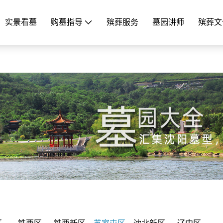
实景看墓
购墓指导
殡葬服务
墓园讲师
殡葬文