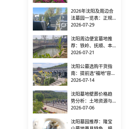
2026年沈阳及周边合
法墓园一览表：正规
有手续的公墓推荐指
2026-07-29
南
沈阳周边便宜墓地推
荐：铁岭、抚顺、本
溪低价公墓价格对比
2026-07-21
（附交通指南）
沈阳公墓选购干货指
南：提前选“福地”容易
踩的坑 + 5家正规墓园
2026-07-14
横向对比
沈阳墓地壁葬价格趋
势分析：土地资源与
需求推动下的市场走
2026-07-06
向
沈阳墓园推荐：隆宝
山墓地更具特色，揭