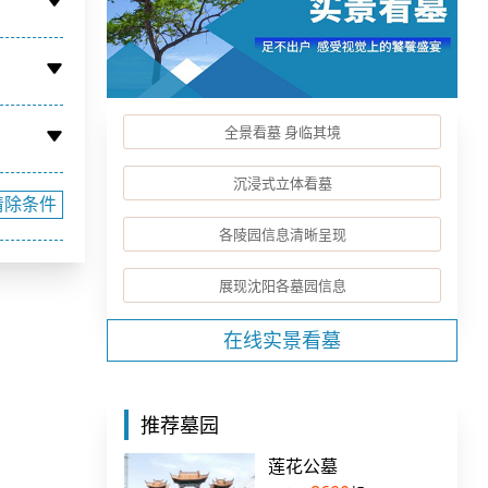
全景看墓 身临其境
沉浸式立体看墓
清除条件
各陵园信息清晰呈现
展现沈阳各墓园信息
在线实景看墓
推荐墓园
莲花公墓