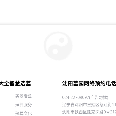
大全智慧选墓
沈阳墓园网络预约电
实景看墓
024-22709097(广告勿扰)
殡葬服务
辽宁省沈阳市皇姑区怒江街11
沈阳市铁西区熊家岗路9号21
殡葬文化