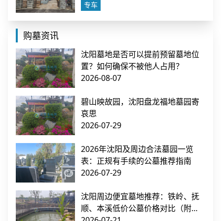
专车
购墓资讯
沈阳墓地是否可以提前预留墓地位
置？如何确保不被他人占用？
2026-08-07
碧山映故园，沈阳盘龙福地墓园寄
哀思
2026-07-29
2026年沈阳及周边合法墓园一览
表：正规有手续的公墓推荐指南
2026-07-29
沈阳周边便宜墓地推荐：铁岭、抚
顺、本溪低价公墓价格对比（附交
通指南）
2026-07-21