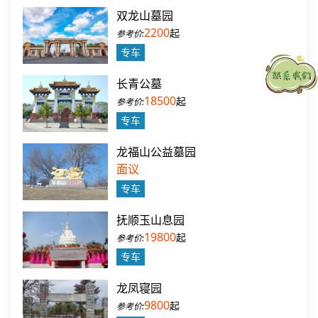
双龙山墓园
2200
起
专车
长青公墓
18500
起
专车
龙福山公益墓园
面议
专车
抚顺玉山息园
19800
起
专车
龙凤寝园
9800
起