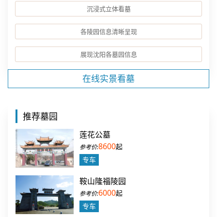
沉浸式立体看墓
各陵园信息清晰呈现
展现沈阳各墓园信息
在线实景看墓
推荐墓园
莲花公墓
8600
起
专车
鞍山隆福陵园
6000
起
专车