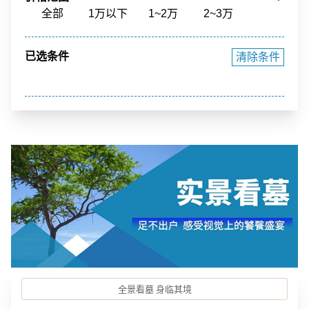
骨灰寄存
寺庙福位
草坪葬
立碑
全部
1万以下
1~2万
2~3万
花园环境
福泽之地
3~4万
4~5万
5~10万
10~15万
已选条件
清除条件
15~20万
20~40万
40万以上
全景看墓 身临其境