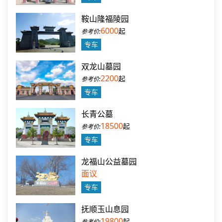
鞍山隆福陵园
6000
起
专车
双龙山墓园
2200
起
专车
长青公墓
18500
起
专车
龙福山公益墓园
面议
专车
抚顺玉山息园
19800
起