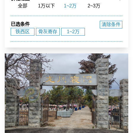
骨灰寄存
寺庙福位
草坪葬
立碑
全部
1万以下
1~2万
2~3万
花园环境
福泽之地
3~4万
4~5万
5~10万
10~15万
已选条件
清除条件
15~20万
20~40万
40万以上
铁西区
骨灰寄存
1~2万