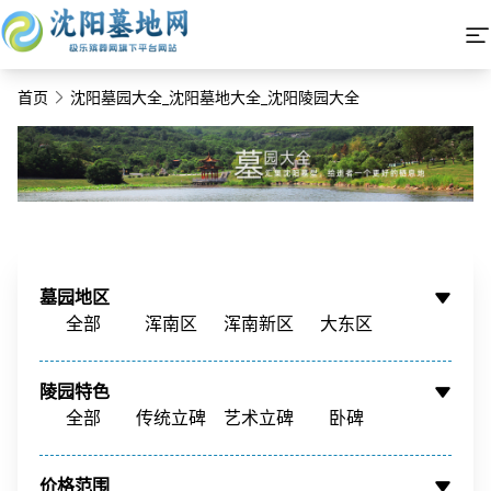
首页
沈阳墓园大全_沈阳墓地大全_沈阳陵园大全
墓园地区
全部
浑南区
浑南新区
大东区
铁西区
铁西新区
苏家屯区
沈北新区
陵园特色
辽中区
新民市
康平县
周边墓园
全部
传统立碑
艺术立碑
卧碑
树葬
壁葬
花坛葬
骨灰墙
价格范围