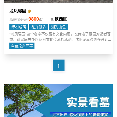
龙凤寝园
9800
铁西区
起
陵园墓地参考价:
绿树成荫
花卉繁多
湖光山色
“龙凤寝园”这个名字不仅富有文化内涵，也传递了墓园对逝者尊
重、对家庭关怀以及对文化传承的承诺。沈阳龙凤寝园在设计上
充分考虑到堪舆理念，力求为逝者提供一个安宁、和谐的安息之
看墓免费专车
地。
1