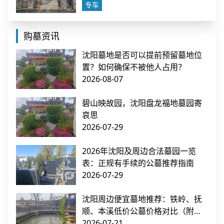
专车
购墓资讯
沈阳墓地是否可以提前预留墓地位
置？如何确保不被他人占用？
2026-08-07
碧山映故园，沈阳盘龙福地墓园寄
哀思
2026-07-29
2026年沈阳及周边合法墓园一览
表：正规有手续的公墓推荐指南
2026-07-29
沈阳周边便宜墓地推荐：铁岭、抚
顺、本溪低价公墓价格对比（附交
通指南）
2026-07-21