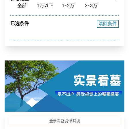
骨灰寄存
寺庙福位
草坪葬
立碑
全部
1万以下
1~2万
2~3万
花园环境
福泽之地
3~4万
4~5万
5~10万
10~15万
已选条件
清除条件
15~20万
20~40万
40万以上
全景看墓 身临其境