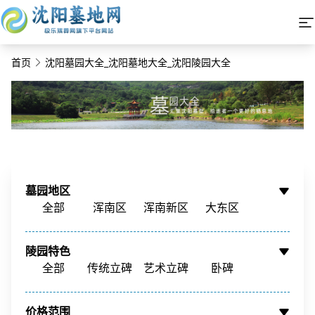
首页
沈阳墓园大全_沈阳墓地大全_沈阳陵园大全
墓园地区
全部
浑南区
浑南新区
大东区
铁西区
铁西新区
苏家屯区
沈北新区
陵园特色
辽中区
新民市
康平县
周边墓园
全部
传统立碑
艺术立碑
卧碑
树葬
壁葬
花坛葬
骨灰墙
价格范围