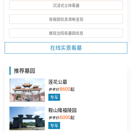
沉浸式立体看墓
各陵园信息清晰呈现
展现沈阳各墓园信息
在线实景看墓
推荐墓园
莲花公墓
8600
起
专车
鞍山隆福陵园
6000
起
专车