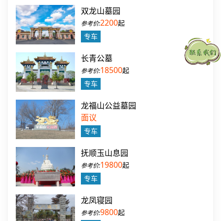
双龙山墓园
2200
起
专车
长青公墓
18500
起
专车
龙福山公益墓园
面议
专车
抚顺玉山息园
19800
起
专车
龙凤寝园
9800
起