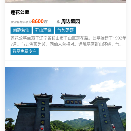
莲花公墓
8600
周边墓园
起
陵园墓地参考价:
幽静若仙
群山环绕
气势磅礴
莲花公墓坐落于辽宁省鞍山市千山区莲花路。公墓始建于1992年
7月。与五佛顶为邻，同仙人台相对。远眺墓区群山环绕，气势
磅礴，玉碑如林雅致壮观，沿阶攀顶柏翠松青，蝶飞鸟鸣赏心悦
看墓免费专车
目。