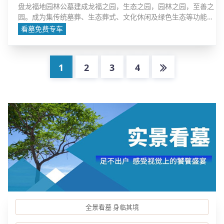
盘龙福地园林公墓建成龙福之园，生态之园，园林之园，至善之
园。成为集传统墓葬、生态葬式、文化休闲及绿色生态等功能于
一体的生命纪念园林公墓
看墓免费专车
1
2
3
4
全景看墓 身临其境