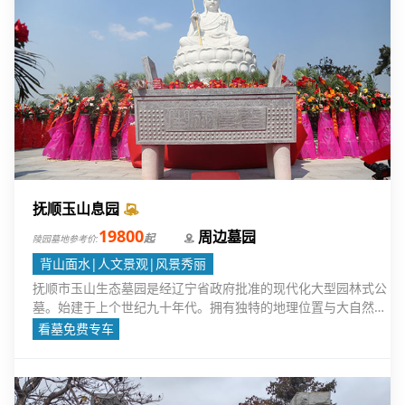
抚顺玉山息园
19800
周边墓园
起
陵园墓地参考价:
背山面水|人文景观|风景秀丽
抚顺市玉山生态墓园是经辽宁省政府批准的现代化大型园林式公
墓。始建于上个世纪九十年代。拥有独特的地理位置与大自然景
观。
看墓免费专车