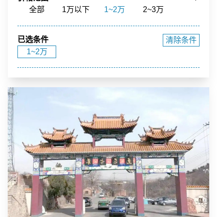
骨灰寄存
寺庙福位
草坪葬
立碑
全部
1万以下
1~2万
2~3万
花园环境
福泽之地
3~4万
4~5万
5~10万
10~15万
已选条件
清除条件
15~20万
20~40万
40万以上
1~2万