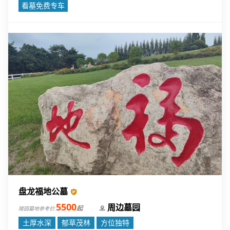
术、人文等于一体。
看墓免费专车
盘龙福地公墓
5500
周边墓园
起
陵园墓地参考价:
土厚水深
郁草茂林
方位独特