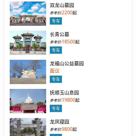
双龙山墓园
2200
起
专车
长青公墓
18500
起
专车
龙福山公益墓园
面议
专车
抚顺玉山息园
19800
起
专车
龙凤寝园
9800
起