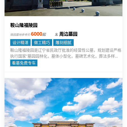
鞍山隆福陵园
6000
周边墓园
起
陵园墓地参考价:
设计精湛
做工精巧
雕刻细腻
鞍山隆福陵园是辽宁省民政厅批准的经营性公墓，规划建设严格
执行国家“墓园园林化，墓体小型化，墓碑艺术化，葬法多样
化，祭祀环保化，服务人性化的标准”。
看墓免费专车