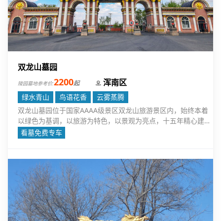
双龙山墓园
2200
浑南区
起
陵园墓地参考价:
绿水青山
鸟语花香
云雾蒸腾
双龙山墓园位于国家AAAA级景区双龙山旅游景区内，始终本着
以绿色为基调，以旅游为特色，以景观为亮点，十五年精心建
设，苦心经营，传统、现代文化交融，东西方文化凝萃，已成为
看墓免费专车
远近驰名、广受青睐的“人生后花园