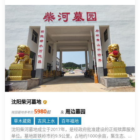
沈阳柴河墓地
5980
周边墓园
起
陵园墓地参考价:
草木葳蕤
吉风上水
百年福地
沈阳柴河墓地成立于2017年，是经政府批准建设的正规殡葬服务
单位。墓地距铁岭市约9.9公里，占地约1000余亩，集生态、艺