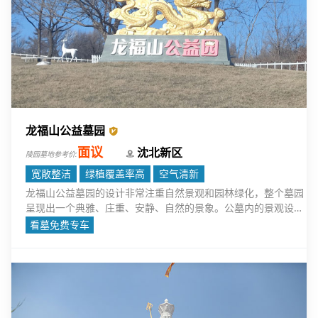
龙福山公益墓园
面议
沈北新区
陵园墓地参考价:
宽敞整洁
绿植覆盖率高
空气清新
龙福山公益墓园的设计非常注重自然景观和园林绿化，整个墓园
呈现出一个典雅、庄重、安静、自然的景象。公墓内的景观设计
融入了大量的生态元素，通过绿化带、湖泊、花园、树木等的巧
看墓免费专车
妙搭配，营造出宁静、和谐的氛围。