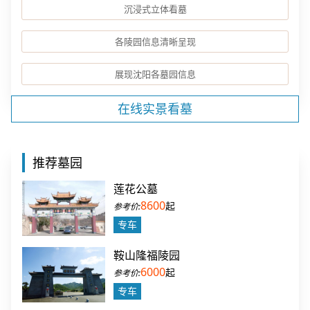
沉浸式立体看墓
各陵园信息清晰呈现
展现沈阳各墓园信息
在线实景看墓
推荐墓园
莲花公墓
8600
起
专车
鞍山隆福陵园
6000
起
专车