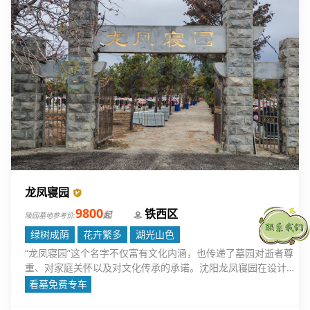
龙凤寝园
9800
铁西区
起
陵园墓地参考价:
绿树成荫
花卉繁多
湖光山色
“龙凤寝园”这个名字不仅富有文化内涵，也传递了墓园对逝者尊
重、对家庭关怀以及对文化传承的承诺。沈阳龙凤寝园在设计上
充分考虑到堪舆理念，力求为逝者提供一个安宁、和谐的安息之
看墓免费专车
地。