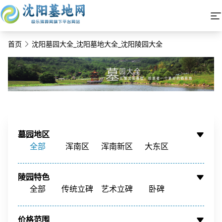
首页
沈阳墓园大全_沈阳墓地大全_沈阳陵园大全
墓园地区
全部
浑南区
浑南新区
大东区
铁西区
铁西新区
苏家屯区
沈北新区
陵园特色
辽中区
新民市
康平县
周边墓园
全部
传统立碑
艺术立碑
卧碑
树葬
壁葬
花坛葬
骨灰墙
价格范围