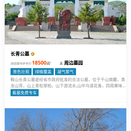
长青公墓
18500
周边墓园
起
陵园墓地参考价:
景色壮观
绿植覆盖
凝气聚气
鞍山长青公墓是经省市政府批准的合法公墓，位于千山南麓，青
龙山背，山上青松翠柏，山下游流水,山中乌语花香，四周果味芬
芳，而朝千朵莲花山、仙人台、五佛顶，景色壮观，得天独有。
看墓免费专车