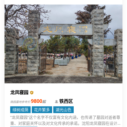
龙凤寝园
9800
铁西区
起
陵园墓地参考价:
绿树成荫
花卉繁多
湖光山色
“龙凤寝园”这个名字不仅富有文化内涵，也传递了墓园对逝者尊
重、对家庭关怀以及对文化传承的承诺。沈阳龙凤寝园在设计上