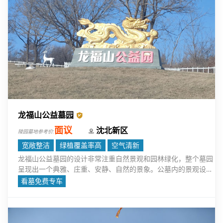
龙福山公益墓园
面议
沈北新区
陵园墓地参考价:
宽敞整洁
绿植覆盖率高
空气清新
龙福山公益墓园的设计非常注重自然景观和园林绿化，整个墓园
呈现出一个典雅、庄重、安静、自然的景象。公墓内的景观设计
融入了大量的生态元素，通过绿化带、湖泊、花园、树木等的巧
看墓免费专车
妙搭配，营造出宁静、和谐的氛围。