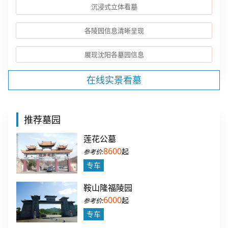
沉浸式立体看墓
各陵园信息清晰呈现
展现沈阳各墓园信息
在线实景看墓
推荐墓园
莲花公墓
8600
起
专车
鞍山隆福陵园
6000
起
专车