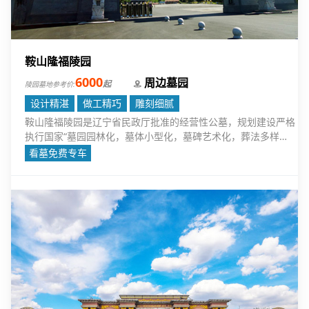
鞍山隆福陵园
6000
周边墓园
起
陵园墓地参考价:
设计精湛
做工精巧
雕刻细腻
鞍山隆福陵园是辽宁省民政厅批准的经营性公墓，规划建设严格
执行国家“墓园园林化，墓体小型化，墓碑艺术化，葬法多样
化，祭祀环保化，服务人性化的标准”。
看墓免费专车