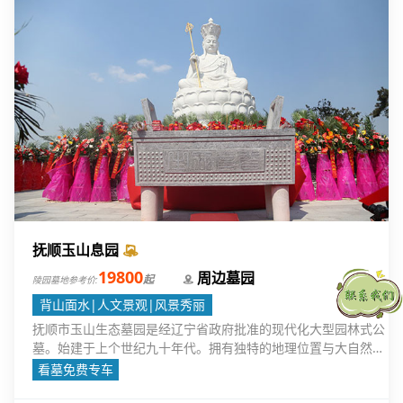
抚顺玉山息园
19800
周边墓园
起
陵园墓地参考价:
背山面水|人文景观|风景秀丽
抚顺市玉山生态墓园是经辽宁省政府批准的现代化大型园林式公
墓。始建于上个世纪九十年代。拥有独特的地理位置与大自然景
观。
看墓免费专车