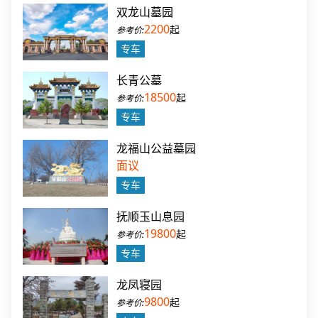
双龙山墓园
2200
起
专车
长青公墓
18500
起
专车
龙福山公益墓园
面议
专车
抚顺玉山息园
19800
起
专车
龙凤寝园
9800
起