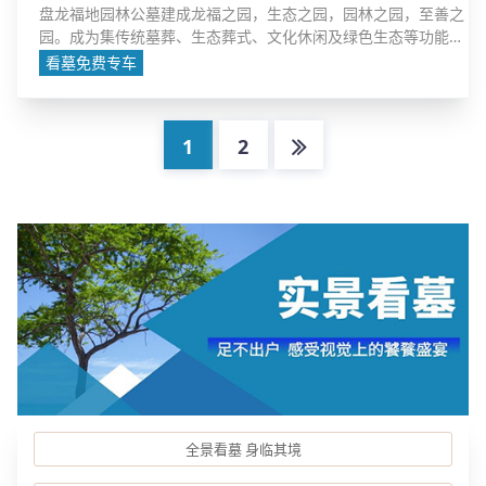
盘龙福地园林公墓建成龙福之园，生态之园，园林之园，至善之
园。成为集传统墓葬、生态葬式、文化休闲及绿色生态等功能于
一体的生命纪念园林公墓
看墓免费专车
1
2
全景看墓 身临其境