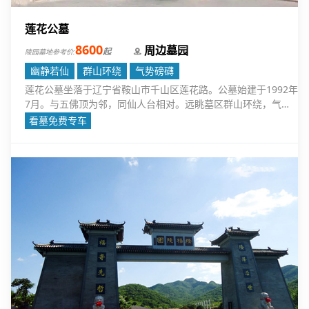
莲花公墓
8600
周边墓园
起
陵园墓地参考价:
幽静若仙
群山环绕
气势磅礴
莲花公墓坐落于辽宁省鞍山市千山区莲花路。公墓始建于1992年
7月。与五佛顶为邻，同仙人台相对。远眺墓区群山环绕，气势
磅礴，玉碑如林雅致壮观，沿阶攀顶柏翠松青，蝶飞鸟鸣赏心悦
看墓免费专车
目。