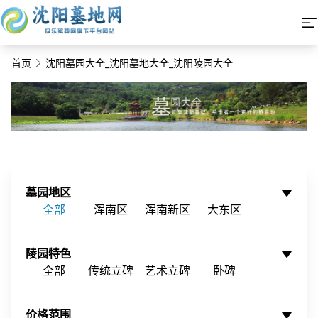
首页
沈阳墓园大全_沈阳墓地大全_沈阳陵园大全
墓园地区
全部
浑南区
浑南新区
大东区
铁西区
铁西新区
苏家屯区
沈北新区
陵园特色
辽中区
新民市
康平县
周边墓园
全部
传统立碑
艺术立碑
卧碑
树葬
壁葬
花坛葬
骨灰墙
价格范围