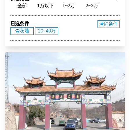
骨灰寄存
寺庙福位
草坪葬
立碑
全部
1万以下
1~2万
2~3万
花园环境
福泽之地
3~4万
4~5万
5~10万
10~15万
已选条件
清除条件
15~20万
20~40万
40万以上
骨灰墙
20~40万