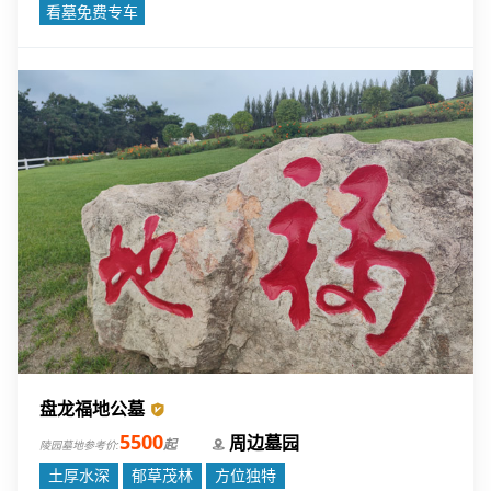
充分考虑到堪舆理念，力求为逝者提供一个安宁、和谐的安息之
看墓免费专车
地。
盘龙福地公墓
5500
周边墓园
起
陵园墓地参考价:
土厚水深
郁草茂林
方位独特