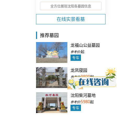
全方位展现沈阳各墓园信息
在线实景看墓
推荐墓园
龙福山公益墓园
起
专车
龙凤寝园
9800
起
专车
沈阳柴河墓地
5980
起
专车