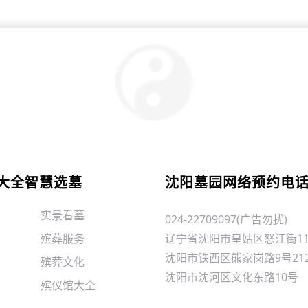
大全智慧选墓
沈阳墓园网络预约电
实景看墓
024-22709097(广告勿扰)
殡葬服务
辽宁省沈阳市皇姑区怒江街11
沈阳市铁西区熊家岗路9号21
殡葬文化
沈阳市沈河区文化东路10号
殡仪馆大全