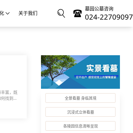
墓园公墓咨询
化
关于我们
024-22709097
源丰富，既
如何找到一
全景看墓 身临其境
沉浸式立体看墓
各陵园信息清晰呈现