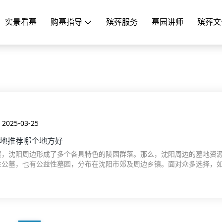
实景看墓
购墓指导
殡葬服务
墓园讲师
殡葬文
2025-03-25
地推荐哪个地方好
展，沈阳周边形成了多个各具特色的陵园群落。那么，沈阳周边的墓地资
性公墓，也有公益性墓园，分布在沈阳市郊及周边乡镇。面对众多选择，
人需求又兼具性价比的墓地呢？