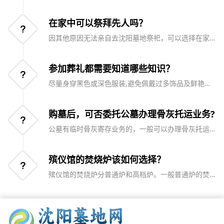
辈、或司仪担任主持，基本的流程为默哀、致哀乐、
领导致哀悼词、家属致答谢词、三鞠躬致敬、瞻仰遗
容、家属答谢这几个步骤。在仪式结束后，有的追悼
在家中可以祭拜先人吗？
会还会请乐队演奏。
因其他原因无法亲自去沈阳墓地祭祀，可以选择在家
祭拜祖先。可以朝家乡的方位，摆上先人爱吃的物
品，烧香鞠躬祭拜。
参加葬礼都需要知道哪些知识？
尽量身穿黑色或深色服装,避免佩戴过多饰品及鲜艳的
配饰,吊唁者或参加葬礼者均应言辞收敛、举止轻缓稳
重，任何高谈阔论和嬉笑打闹都是对亡者及家属的不
敬
购墓后，可否委托公墓办理骨灰托运业务?
公墓有临时骨灰寄存业务的，一般可以办理骨灰托运
业务。需要办理此项业务的，客户在公墓购墓后，凭
《骨灰寄存证》到公墓办理托运业务，公墓将收取一
定的托运费用。落葬时，客户凭办理骨灰托运的发
殡仪馆的焚烧炉该如何选择？
票，前往沈阳陵园骨灰寄存处领取骨灰。
殡仪馆的焚烧炉分普通炉和高档炉。一般普通炉的焚
化时间在1小时以内，捡骨的工作直接由殡仪馆的工作
人员负责取灰并装盒，再交给家属。高档炉的焚化时
间在2小时以内，火化完成后，允许几位家属进入单独
的拣灰间自行捡骨，并在工作人员陪同协助下装盒。