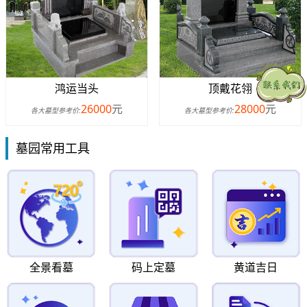
鸿运当头
顶戴花翎
26000
元
28000
元
各大墓型参考价:
各大墓型参考价:
墓园常用工具
全景看墓
码上定墓
黄道吉日