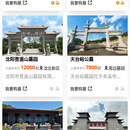
我要购墓
我要购墓
3000余亩，是经辽宁省民
境优美,坐拥长白山余脉,背
政厅批准的合法经营性公
靠山饱满,面向水库,是难得
墓之一，批准文号：辽民
的真山真水好墓园,园区为
经墓字38号。它坐落于我
社会提供便民服务,每逢祭
市风景秀丽的沈北新区，
扫节日园区在室内有定点
地处长白山余脉
大巴车,看墓选墓专车接送,
师傅免
沈阳菩遥山墓园
天台峪公墓
12000
7800
沈北新区
周边墓园
起
起
公墓参考价:
公墓参考价:
沈阳市菩遥山墓园有限公
天台峪墓园位于本溪市明
司坐落在沈北十间房乡203
山区高台镇塔峪村，距沈
我要购墓
我要购墓
国道旁，始建于二000年五
本高速北口11公里。这里
月。园区总体规划二千多
风景秀丽，山清水秀，人
亩，绿化面积占60%，水
杰地灵，仙气淼淼，是人
面达四万多平方米，是全
间的天堂，修仙成道之
国一流的大型绿色生态公
地，孕育后代子孙福泽恩
墓。墓区坐北朝南
长。