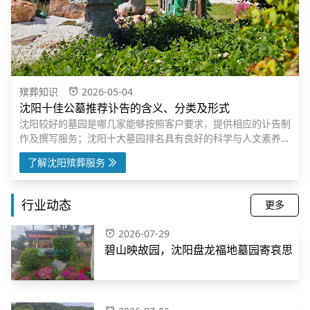
殡葬知识
2026-05-02
殡葬文书的含义、沈阳墓园推荐特点及分类
制
沈阳墓地网的培养语言建构与运用、思维发展与提升、审美鉴赏
，
与创造、文化传承与理解等素养，提升殡葬文化服务的综合能
的
力，沈阳墓园推荐为深化殡葬改革、发展殡葬事业做出贡献。
了解沈阳殡葬服务
行业动态
更多
2026-07-29
碧山映故园，沈阳盘龙福地墓园寄哀思