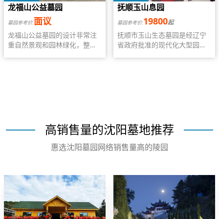
龙福山公益墓园
抚顺玉山息园
面议
19800
起
墓园参考价:
墓园参考价:
龙福山公益墓园的设计非常注
抚顺市玉山生态墓园是经辽宁
重自然景观和园林绿化，整个
省政府批准的现代化大型园林
墓园呈现出一个典雅、庄重、
式公墓。始建于上个世纪九十
安静、自然的景象。公墓内的
年代。拥有独特的地理位置与
景观设计融入了大量的生态元
大自然景观。
素，通过绿化带、湖泊、花
园、树木等的巧妙搭配，营造
出宁静、和谐的氛围。
高销售量的沈阳墓地推荐
惠选沈阳墓园网络销售量高的陵园