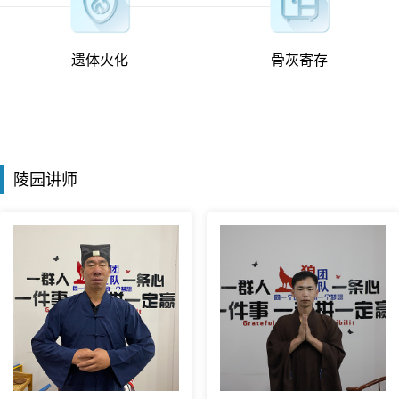
遗体火化
骨灰寄存
陵园讲师