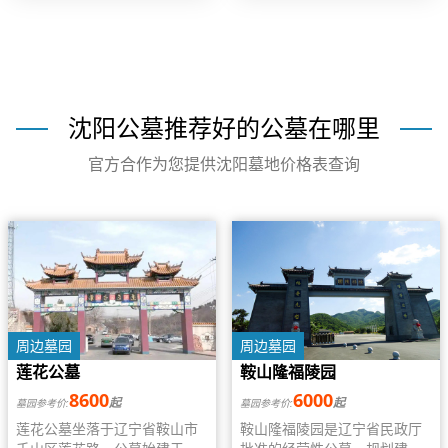
面向水库,是难得的真山真水好
河子镇上石碑山村，古称‘凤鸣
墓园,园区为社会提供便民服
三郭’之地。园林占地3500余
务,每逢祭扫节日园区在室内有
亩，风光秀丽辽阔无垠。
定点大巴车,看墓选墓专车接
送,师傅免
沈阳公墓推荐好的公墓在哪里
官方合作为您提供沈阳墓地价格表查询
周边墓园
周边墓园
莲花公墓
鞍山隆福陵园
8600
6000
起
起
墓园参考价:
墓园参考价:
莲花公墓坐落于辽宁省鞍山市
鞍山隆福陵园是辽宁省民政厅