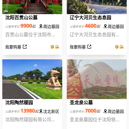
沈阳百贯山公墓
辽宁大河贝生态息园
9900
4600
周边墓园
周边墓园
起
起
公墓参考价:
公墓参考价:
百贯山公墓位于沈阳市棋
辽宁大河贝生态息园有限
盘山风景区东门左转5公里
公司建于2005年,是经辽宁
我要购墓
我要购墓
处的百贯屯村，园区占地
省民政厅批准的正规合法
面积400余亩，成立于
经营性公墓,地处长白山余
2022年 6 月，经国家民政
脉,东临新宾元帅林、南望
部门批准的合法公墓，距
煤都抚顺、西眺古城沈
沈阳市区30余公里。园区
阳、北靠大城市铁岭、与
地理位置优越，毗邻沈阳
柴河水库毗邻;真山真水,风
棋盘山风景区
景秀丽
沈阳陶然寝园
圣龙泉公墓
13980
7000
沈北新区
周边墓园
起
起
公墓参考价:
公墓参考价:
沈阳陶然寝园有限公司成
圣龙泉墓园位于沈阳铁岭
立于1993年，占地面积约
的交界处,墓区价格优惠环