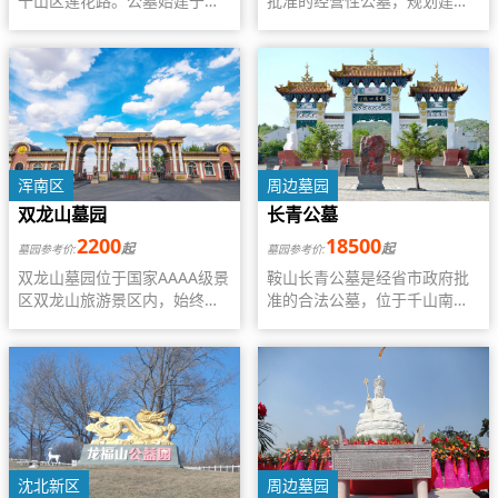
千山区莲花路。公墓始建于
批准的经营性公墓，规划建设
1992年7月。与五佛顶为邻，
严格执行国家“墓园园林化，墓
同仙人台相对。远眺墓区群山
体小型化，墓碑艺术化，葬法
环绕，气势磅礴，玉碑如林雅
多样化，祭祀环保化，服务人
致壮观，沿阶攀顶柏翠松青，
性化的标准”。
蝶飞鸟鸣赏心悦目。
浑南区
周边墓园
双龙山墓园
长青公墓
2200
18500
起
起
墓园参考价:
墓园参考价:
双龙山墓园位于国家AAAA级景
鞍山长青公墓是经省市政府批
区双龙山旅游景区内，始终本
准的合法公墓，位于千山南
着以绿色为基调，以旅游为特
麓，青龙山背，山上青松翠
色，以景观为亮点，十五年精
柏，山下游流水,山中乌语花
心建设，苦心经营，传统、现
香，四周果味芬芳，而朝千朵
代文化交融，东西方文化凝
莲花山、仙人台、五佛顶，景
萃，已成为远近驰名、广受青
色壮观，得天独有。
睐的“人生后花园
沈北新区
周边墓园