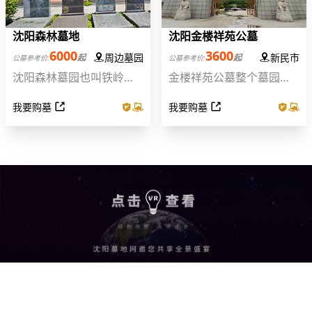
沈阳森林墓地
沈阳金楼祥苑公墓
6000
3600
周边墓园
新民市
起
起
公墓参考价:
公墓参考价:
沈阳森林墓园也叫铁岭森
金楼祥苑公墓整个墓园有
林墓地、铁岭森林墓园、
五条支流,正所谓坤上去水
我要购墓
我要购墓
铁岭森林公墓，统称为辽
水环家,五水汇聚生君家,不
宁森林墓地，森林墓地公
见去水生富贵,山山环抱贵
墓位于辽宁省铁岭市铁岭
中贵,水成弯环成格局,可保
县,南依沈阳,东邻抚顺,中环
墓园永固、灵气永存,应运
铁岭银州区,交通十分便利;
了吉祥安泰、福寿康宁的
民俗祈愿,即可慰藉英灵含
笑九泉,