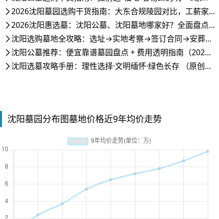
2026沈阳墓园选购干货指南：大东合规陵园对比，工薪家庭高较好墓园推荐！
2026沈阳惠选墓：沈阳公墓、沈阳墓地哪家好？全面盘点与推荐指南
沈阳选购墓地全攻略：选址→实地考察→签订合同→安葬流程详解
沈阳公墓推荐：便宜靠谱墓园盘点 + 费用透明指南（2026年参考）
沈阳选墓攻略手册：理性选择·文明缅怀·绿色长存 （原创实用指南，助力沈阳市民践行新时代文明祭扫新风尚）
沈阳墓园分布图墓地价格近9年均价走势