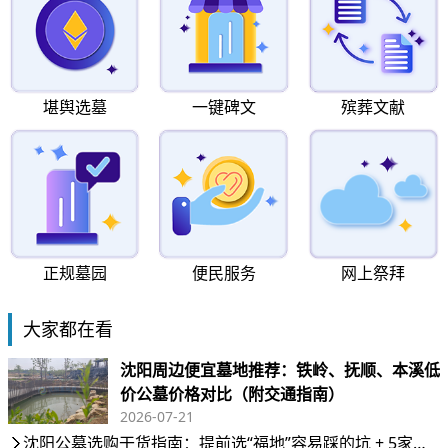
堪舆选墓
一键碑文
殡葬文献
正规墓园
便民服务
网上祭拜
大家都在看
沈阳周边便宜墓地推荐：铁岭、抚顺、本溪低
价公墓价格对比（附交通指南）
2026-07-21
沈阳公墓选购干货指南：提前选“福地”容易踩的坑 + 5家正规墓园横向对比