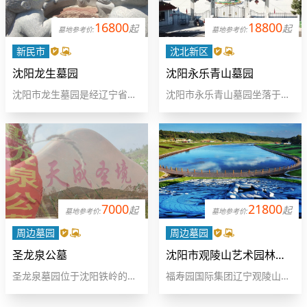
16800
18800
起
起
墓地参考价:
墓地参考价:
新民市
沈北新区
沈阳龙生墓园
沈阳永乐青山墓园
沈阳市龙生墓园是经辽宁省民
沈阳市永乐青山墓园坐落于沈
政厅批准建立的经营性墓园。
北新区马刚乡下寺村，是辽宁
园区位于辽河岸边，坐落于新
省民政厅2004年3月正式批准
民市东蛇山子乡荆家房申村。
的经营性墓园（辽民经墓字90
沿黄河北大街101国道至马虎
号），交通便利，距沈阳市区
山大桥左转即是，距沈阳约38
40余公里。园区按照“人文生
公里。这里鸟语花
态园林”的理念，精
7000
21800
起
起
墓地参考价:
墓地参考价:
周边墓园
周边墓园
圣龙泉公墓
沈阳市观陵山艺术园林公墓
圣龙泉墓园位于沈阳铁岭的交
福寿园国际集团辽宁观陵山艺
界处,墓区价格优惠环境优美,
术园林公墓坐落于蒲河源头，
坐拥长白山余脉,背靠山饱满,
沈阳、铁岭、抚顺交界处横道