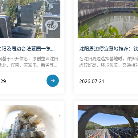
2026年沈阳及周边合法墓园一览表：正规有手续的公墓推荐指南
网基于公开信息，原创整理沈阳
在沈阳周边选择墓地时，许多
沈北、浑南、苏家屯、新民等）
虑较好高、环境优美、交通相
墓园，提供位置、特色、参考价
墓。铁岭、抚顺、本溪三地作
26年数据为约数，实际以园区为
圈的重要组成部分，拥有多家
-29
2026-07-21
含优惠或惠民补贴）及选购建
或公益性公墓，价格普遍低于
区，适合预算有限的家庭。