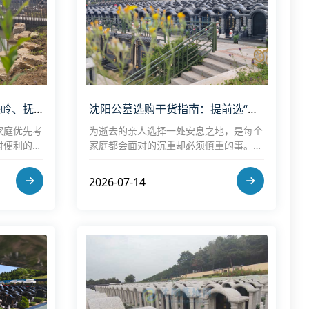
沈阳周边便宜墓地推荐：铁岭、抚顺、本溪低价公墓价格对比（附交通指南）
沈阳公墓选购干货指南：提前选“福地”容易踩的坑 + 5家正规墓园横向对比
家庭优先考
为逝去的亲人选择一处安息之地，是每个
对便利的公
家庭都会面对的沉重却必须慎重的事。沈
为沈阳都市
阳作为东北重要城市，公墓市场相对规
正规经营性
范，但提前选购（生前预订）越来越常
2026-07-14
沈阳主城
见，也更容易因信息不对称、情绪化决策
或销售话术而“踩坑”。