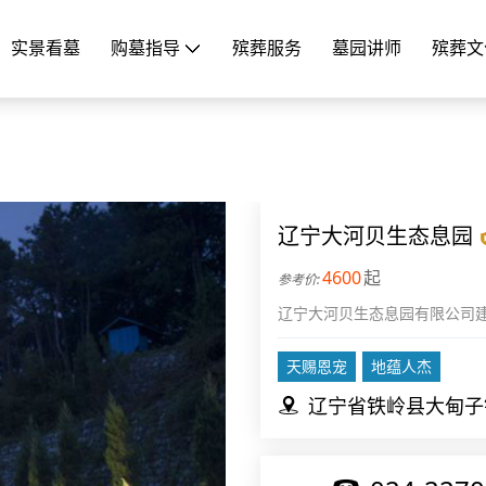
实景看墓
购墓指导
殡葬服务
墓园讲师
殡葬文
辽宁大河贝生态息园
4600
起
辽宁大河贝生态息园有限公司建
白山余脉,东临新宾元帅林、南
山真水,风景秀丽
天赐恩宠
地蕴人杰
辽宁省铁岭县大甸子