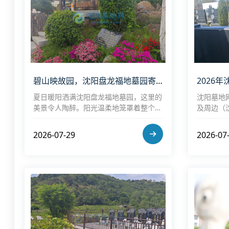
碧山映故园，沈阳盘龙福地墓园寄哀思
夏日暖阳洒满沈阳盘龙福地墓园，这里的
沈阳墓地
美景令人陶醉。阳光温柔地笼罩着整个园
及周边（
子，亭台楼阁在光影交错间若隐若现，宛
主流合法
如一幅徐徐展开的画卷
格（20
2026-07-29
2026-07
准，可能
议。