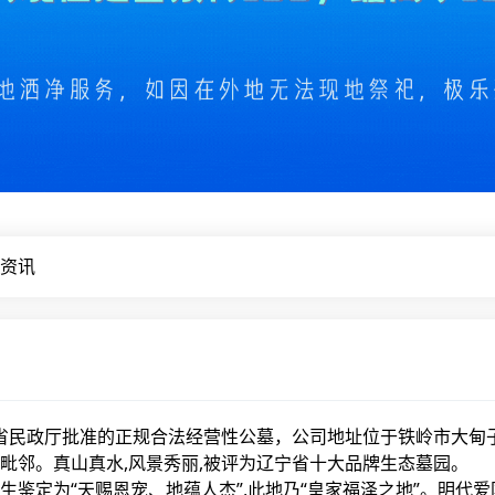
资讯
省民政厅批准的正规合法经营性公墓，公司地址位于铁岭市大甸
毗邻。真山真水,风景秀丽,被评为辽宁省十大品牌生态墓园。
定为“天赐恩宠、地蕴人杰”,此地乃“皇家福泽之地”。明代爱