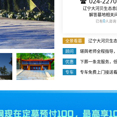
024-227
辽宁大河贝生态息
解答墓地相关
0
已有
人咨询
全景看墓
辽宁大河贝生
顾问
堪舆老师全程指导
优惠
下葬一条龙服务，低
专车
专车免费上门接送