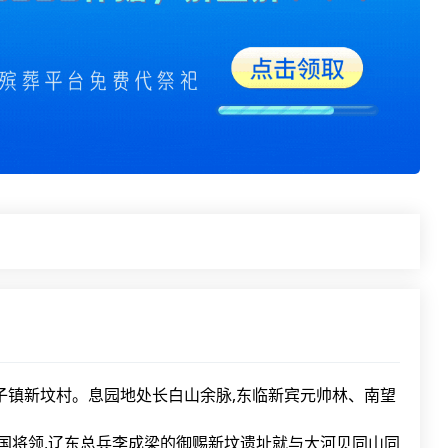
子镇新坟村。息园地处长白山余脉,东临新宾元帅林、南望
国将领,辽东总兵李成梁的御赐新坟遗址就与大河贝同山同