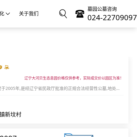
墓园公墓咨询
化
关于我们
024-22709097
辽宁大河贝生态息园价格仅供参考，实际成交价以园区为准！
于2005年,是经辽宁省民政厅批准的正规合法经营性公墓,地处长
望煤都抚顺、西眺古城沈阳、北靠大城市铁岭、与柴河水库毗邻;真
镇新坟村