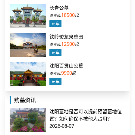
长青公墓
18500
起
专车
铁岭骏龙泉墓园
12500
起
专车
沈阳百贯山公墓
9900
起
专车
购墓资讯
沈阳墓地是否可以提前预留墓地位
置？如何确保不被他人占用？
2026-08-07