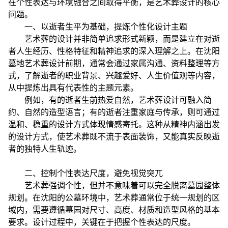
在个性表达与环境融合之间取得平衡，是艺术葬设计的核心
问题。
一、以逝者生平为基础，提炼个性化设计主题
艺术葬的设计并非简单追求形式新颖，而是建立在对逝
者人生经历、性格特征和精神追求的深入理解之上。在沈阳
墓地艺术葬设计前期，通常会通过家属沟通、资料整理等方
式，了解逝者的职业背景、兴趣爱好、人生价值观等内容，
从中提炼出具有代表性的主题元素。
例如，有的逝者生前热爱自然，艺术葬设计可融入简
约、自然的造型语言；有的逝者注重家庭与传承，则可通过
温和、稳重的设计方式体现情感寄托。这种从精神内涵出发
的设计方式，使艺术葬既不流于表面装饰，又能真实反映逝
者的独特人生轨迹。
二、控制个性表达尺度，避免视觉突兀
艺术葬强调个性，但并不意味着可以完全脱离墓园整体
规划。在沈阳的公墓环境中，艺术葬通常位于统一规划的区
域内，需要遵循墓园对尺寸、高度、材质和造型风格的基本
要求。设计过程中，关键在于把握个性表达的尺度。