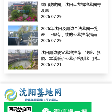
碧山映故园，沈阳盘龙福地墓园寄
哀思
2026-07-29
2026年沈阳及周边合法墓园一览
表：正规有手续的公墓推荐指南
2026-07-29
沈阳周边便宜墓地推荐：铁岭、抚
顺、本溪低价公墓价格对比（附交
通指南）
2026-07-21