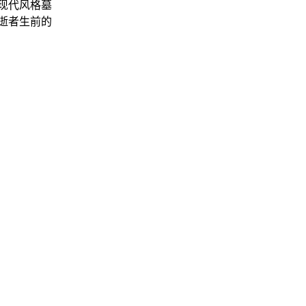
现代风格墓
逝者生前的