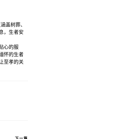
更涵盖树葬、
息，生者安
贴心的服
缅怀的生者
让至孝的关
下一篇