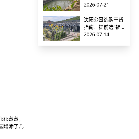
顺、本溪低价公墓
2026-07-21
价格对比（附交通
指南）
沈阳公墓选购干货
指南：提前选“福
地”容易踩的坑 + 5
2026-07-14
家正规墓园横向对
比
郁郁葱葱，
园增添了几