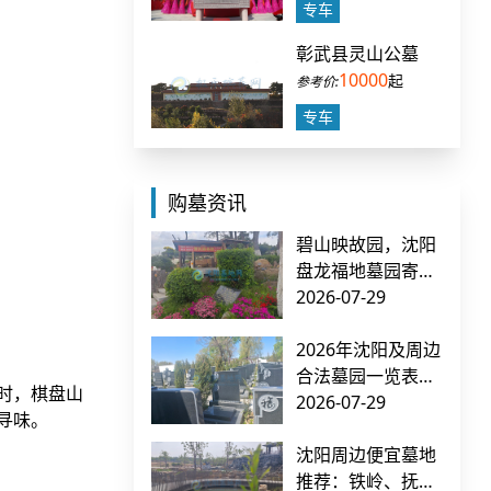
专车
彰武县灵山公墓
10000
起
专车
购墓资讯
碧山映故园，沈阳
盘龙福地墓园寄哀
思
2026-07-29
2026年沈阳及周边
合法墓园一览表：
时，棋盘山
正规有手续的公墓
2026-07-29
寻味。
推荐指南
沈阳周边便宜墓地
推荐：铁岭、抚