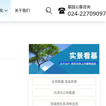
墓园公墓咨询
化
关于我们
024-22709097
全景看墓 身临其境
沉浸式立体看墓
各陵园信息清晰呈现