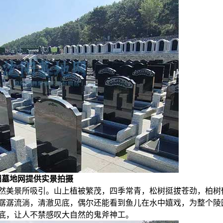
阳墓地网提供实景拍摄
然美景所吸引。山上植被繁茂，四季常青，松树挺拔苍劲，柏树
潺潺流淌，清澈见底，偶尔还能看到鱼儿在水中嬉戏，为整个陵
底，让人不禁感叹大自然的鬼斧神工。