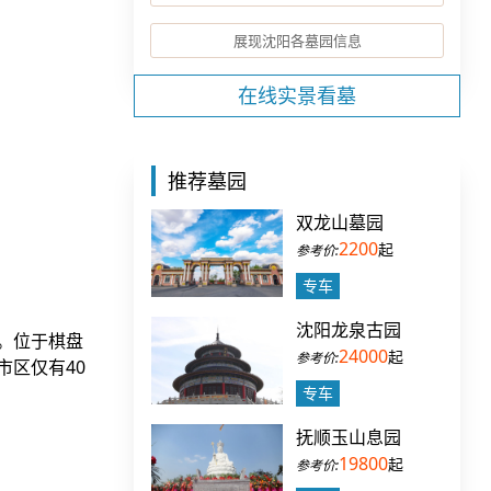
展现沈阳各墓园信息
在线实景看墓
推荐墓园
双龙山墓园
2200
起
专车
沈阳龙泉古园
。位于棋盘
24000
起
区仅有40
专车
抚顺玉山息园
19800
起