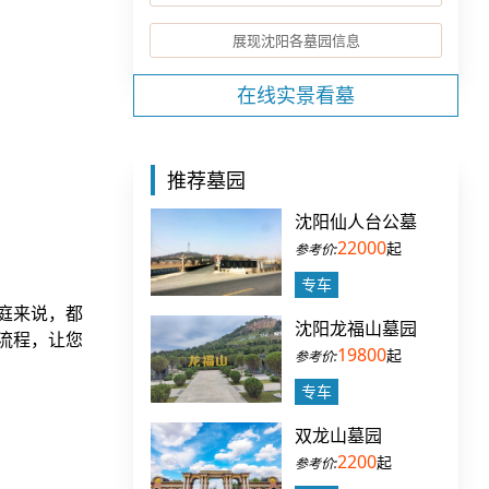
展现沈阳各墓园信息
在线实景看墓
推荐墓园
沈阳仙人台公墓
22000
起
专车
庭来说，都
沈阳龙福山墓园
流程，让您
19800
起
专车
双龙山墓园
2200
起