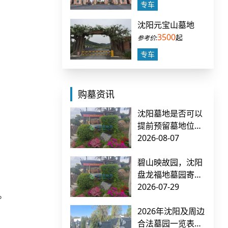
专车
沈阳元宝山墓地
3500
起
专车
购墓资讯
沈阳墓地是否可以
提前预留墓地位
置？如何确保不被
2026-08-07
他人占用？
碧山映故园，沈阳
盘龙福地墓园寄哀
思
2026-07-29
。
2026年沈阳及周边
合法墓园一览表：