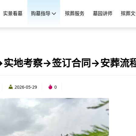
实景看墓
购墓指导
殡葬服务
墓园讲师
殡葬文
→实地考察→签订合同→安葬流
2026-05-29
0