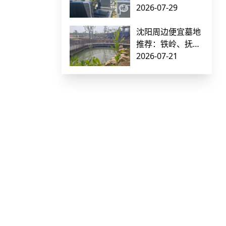
正规有手续的公墓
2026-07-29
推荐指南
沈阳周边便宜墓地
推荐：铁岭、抚
顺、本溪低价公墓
2026-07-21
价格对比（附交通
指南）