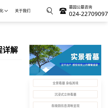
墓园公墓咨询
化
关于我们
024-22709097
程详解
全景看墓 身临其境
沉浸式立体看墓
各陵园信息清晰呈现