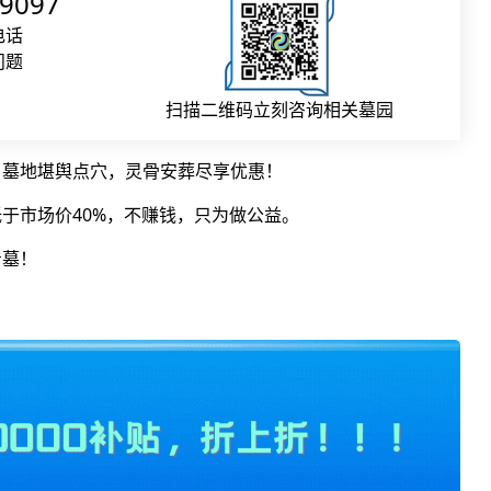
09097
电话
问题
扫描二维码立刻咨询相关墓园
，墓地堪舆点穴，灵骨安葬尽享优惠！
于市场价40%，不赚钱，只为做公益。
看墓！