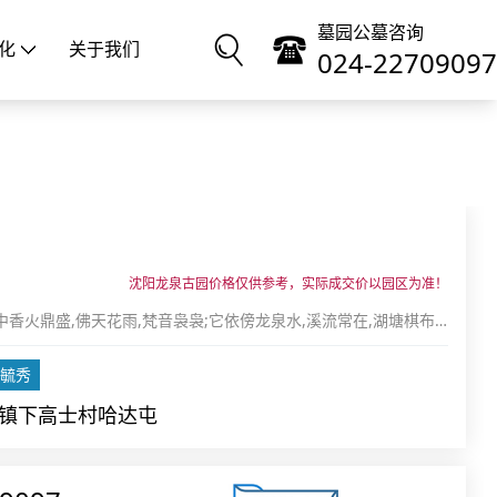
墓园公墓咨询
化
关于我们
024-22709097
沈阳龙泉古园价格仅供参考，实际成交价以园区为准！
香火鼎盛,佛天花雨,梵音袅袅;它依傍龙泉水,溪流常在,湖塘棋布,
,遍地湖光山色,美不胜收
毓秀
镇下高士村哈达屯