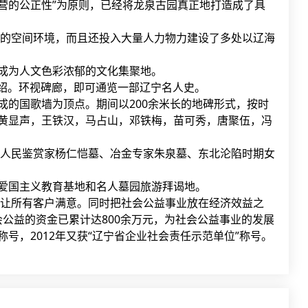
营的公正性”为原则，已经将龙泉古园真正地打造成了具
的空间环境，而且还投入大量人力物力建设了多处以辽海
成为人文色彩浓郁的文化集聚地。
介绍。环视碑廊，即可通览一部辽宁名人史。
的国歌墙为顶点。期间以200余米长的地碑形式，按时
念碑和黄显声，王铁汉，马占山，邓铁梅，苗可秀，唐聚伍，冯
人民鉴赏家杨仁恺墓、冶金专家朱泉墓、东北沦陷时期女
爱国主义教育基地和名人墓园旅游拜谒地。
让所有客户满意。同时把社会公益事业放在经济效益之
公益的资金已累计达800余万元，为社会公益事业的发展
称号，2012年又获“辽宁省企业社会责任示范单位”称号。