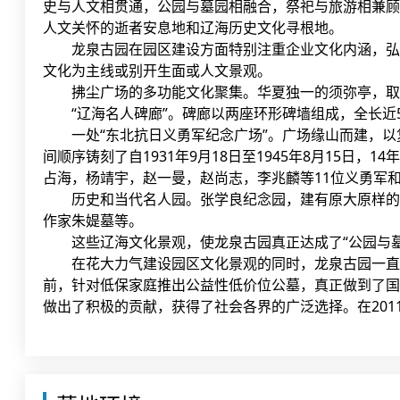
史与人文相贯通，公园与墓园相融合，祭祀与旅游相兼顾
人文关怀的逝者安息地和辽海历史文化寻根地。
龙泉古园在园区建设方面特别注重企业文化内涵，弘扬
文化为主线或别开生面或人文景观。
拂尘广场的多功能文化聚集。华夏独一的须弥亭，取意
“辽海名人碑廊”。碑廊以两座环形碑墙组成，全长近5
一处“东北抗日义勇军纪念广场”。广场缘山而建，以复
间顺序铸刻了自1931年9月18日至1945年8月15
占海，杨靖宇，赵一曼，赵尚志，李兆麟等11位义勇军
历史和当代名人园。张学良纪念园，建有原大原样的夏
作家朱媞墓等。
这些辽海文化景观，使龙泉古园真正达成了“公园与墓
在花大力气建设园区文化景观的同时，龙泉古园一直忠
前，针对低保家庭推出公益性低价位公墓，真正做到了国
做出了积极的贡献，获得了社会各界的广泛选择。在2011