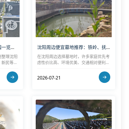
2026年沈阳及周边合法墓园一览表：正规有手续的公墓推荐指南
沈阳周边便宜墓地推荐：铁岭、抚顺、本溪低价公墓价格对比（附交通指南）
创整理沈阳
在沈阳周边选择墓地时，许多家庭优先考
、新民等）
虑性价比高、环境优美、交通相对便利的
色、参考价
公墓。铁岭、抚顺、本溪三地作为沈阳都
际以园区为
市圈的重要组成部分，拥有多家正规经营
2026-07-21
及选购建
性或公益性公墓，价格普遍低于沈阳主城
区，适合预算有限的家庭。