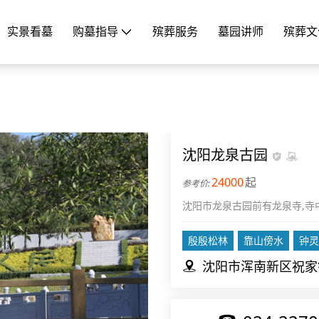
实景看墓
购墓指导
殡葬服务
墓园讲师
殡葬文
沈阳龙泉古园
24000
起
沈阳市龙泉古园前有龙泉寺,寺中
峒湖、岚塘、岳池、瓠海、岐沼
殷殷松林
靠山傍水
钟灵
沈阳市浑南新区祝家