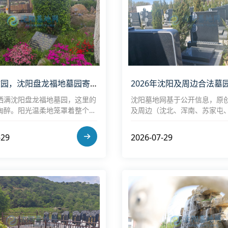
碧山映故园，沈阳盘龙福地墓园寄哀思
洒满沈阳盘龙福地墓园，这里的
沈阳墓地网基于公开信息，原
陶醉。阳光温柔地笼罩着整个园
及周边（沈北、浑南、苏家屯
楼阁在光影交错间若隐若现，宛
主流合法墓园，提供位置、特
徐展开的画卷
格（2026年数据为约数，实
-29
2026-07-29
准，可能含优惠或惠民补贴）
议。