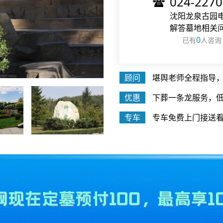
024-227
沈阳龙泉古园
解答墓地相关
0
已有
人咨询
顾问
堪舆老师全程指导
优惠
下葬一条龙服务，低
专车
专车免费上门接送