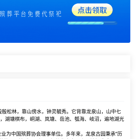
，殷殷松林，靠山傍水，钟灵毓秀。它背靠龙泉山，山中七
，湖塘棋布，峒湖、岚塘、岳池、瓠海、岐沼，遍地湖光
业为中国殡葬协会理事单位。多年来，龙泉古园秉承“历