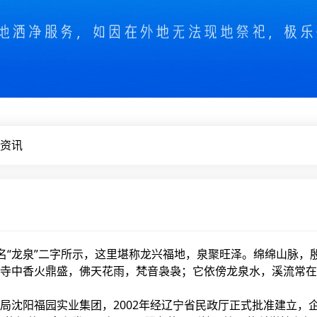
资讯
园名“龙泉”二字所示，这里堪称龙兴福地，泉聚旺泽。绵绵山脉
寺中香火鼎盛，佛天花雨，梵音袅袅；它依傍龙泉水，溪流常在
阳福园实业集团，2002年经辽宁省民政厅正式批准建立，企