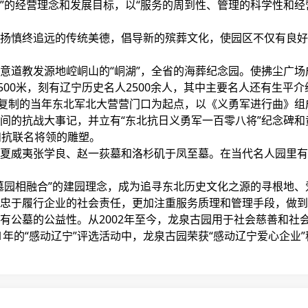
”的经营理念和发展目标，以“服务的周到性、管理的科学性和经
慎终追远的传统美德，倡导新的殡葬文化，使园区不仅有良好
道教发源地崆峒山的“峒湖”，全省的海葬纪念园。使拂尘广场
00米，刻有辽宁历史名人2500余人，其中主要名人还有生平
制的当年东北军北大营营门口为起点，以《义勇军进行曲》组成
日，14年间的抗战大事记，并立有“东北抗日义勇军一百零八将”纪
和抗联名将领的雕塑。
威夷张学良、赵一荻墓和洛杉矶于凤至墓。在当代名人园里有
园相融合”的建园理念，成为追寻东北历史文化之源的寻根地、
于履行企业的社会责任，更加注重服务质理和管理手段，做到
有公墓的公益性。从2002年至今，龙泉古园用于社会慈善和社会
年的“感动辽宁”评选活动中，龙泉古园荣获“感动辽宁爱心企业”