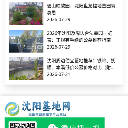
碧山映故园，沈阳盘龙福地墓园寄
哀思
2026-07-29
2026年沈阳及周边合法墓园一览
表：正规有手续的公墓推荐指南
2026-07-29
沈阳周边便宜墓地推荐：铁岭、抚
顺、本溪低价公墓价格对比（附交
通指南）
2026-07-21