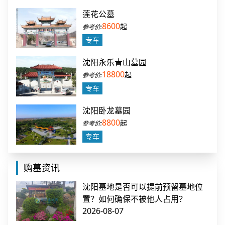
莲花公墓
8600
起
专车
沈阳永乐青山墓园
18800
起
专车
沈阳卧龙墓园
8800
起
专车
购墓资讯
沈阳墓地是否可以提前预留墓地位
置？如何确保不被他人占用？
2026-08-07