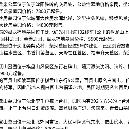
圣龙泉公墓位于位于沈阳铁岭的交界处，公益性墓地价格亲民，坐
龙泉墓园价格：7800元起售。
大伙房墓园位于沈城南大伙房水库北岸，这里抬头见绿，移步见景
伙房墓园价格：14800元起售。
表的盘龙福地墓园位于沈北红光村国道102线东1公里的盘龙山上
园林之园，至善之园，盘龙福地墓园价格：5500元起售。
河墓园位于沈北樊梨花村，柴河墓园经过5年的建设，已达到安放
山福水墓区、书香门第墓区、天降在任墓区、福寿齐天墓区，柴
龙抚山墓园位于棋盘山风景区东行石碑山，蒲河源头沈阳、铁岭、
900元起售。
表的百贯山松陵墓园位于棋盘山东行5公里，百贯屯原名白官屯，
的将军，因此当地人视白官屯为福泽之地，民国时期更名为百贯
青云山墓园位于沈北李千户镇上台村，园区内有292立方米的上台
流。止于上台村口汇聚成库。寓意财源广进，滚滚来。青云山墓
隆宝山墓园位于沈北北郊阿吉镇，大辽河携紫气东来，依山傍水，
，隆宝山墓园价格：3000元起售。