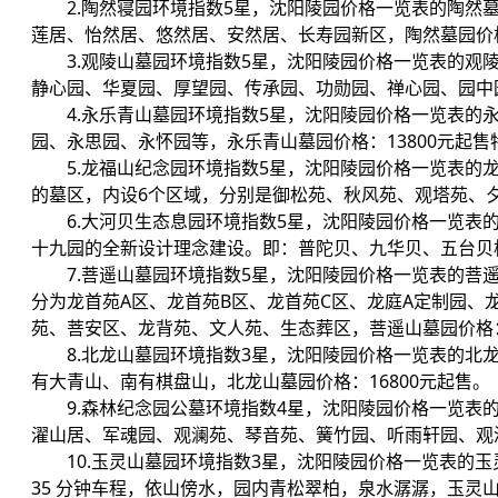
2.陶然寝园环境指数5星，沈阳陵园价格一览表的陶
莲居、怡然居、悠然居、安然居、长寿园新区，陶然墓园价格
3.观陵山墓园环境指数5星，沈阳陵园价格一览表的观
静心园、华夏园、厚望园、传承园、功勋园、禅心园、园中园
4.永乐青山墓园环境指数5星，沈阳陵园价格一览表
园、永思园、永怀园等，永乐青山墓园价格：13800元起售
5.龙福山纪念园环境指数5星，沈阳陵园价格一览表
的墓区，内设6个区域，分别是御松苑、秋风苑、观塔苑、夕
6.大河贝生态息园环境指数5星，沈阳陵园价格一览
十九园的全新设计理念建设。即：普陀贝、九华贝、五台贝构
7.菩遥山墓园环境指数5星，沈阳陵园价格一览表的菩
分为龙首苑A区、龙首苑B区、龙首苑C区、龙庭A定制园
苑、菩安区、龙背苑、文人苑、生态葬区，菩遥山墓园价格：
8.北龙山墓园环境指数3星，沈阳陵园价格一览表的
有大青山、南有棋盘山，北龙山墓园价格：16800元起售。
9.森林纪念园公墓环境指数4星，沈阳陵园价格一览表
濯山居、军魂园、观澜苑、琴音苑、簧竹园、听雨轩园、观溪
10.玉灵山墓园环境指数3星，沈阳陵园价格一览表的
35 分钟车程，依山傍水，园内青松翠柏，泉水潺潺，玉灵山