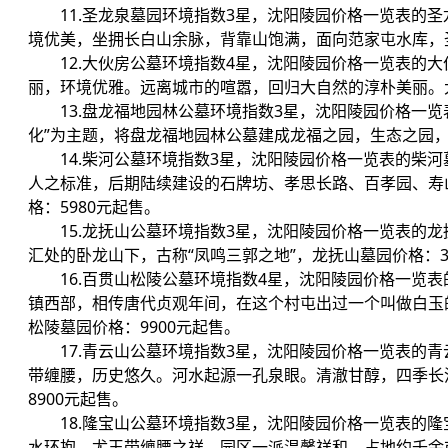
11.圣龙泉墓园环境指数3星，沈阳陵园价格一览表的
境优美，坐拥长白山余脉，背靠山饱满，面向范家屯水库，圣
12.大伙房公墓环境指数4星，沈阳陵园价格一览表的
丽，环境优雅。远离城市的喧嚣，回归大自然的淳朴美丽。大
13.盘龙福地园林公墓环境指数3星，沈阳陵园价格一览
化”为主题，将盘龙福地园林公墓建成龙福之园，生态之园，
14.柴河公墓环境指数3星，沈阳陵园价格一览表的柴
人之标准，后期陆续建设的石牌坊、孝思长路、百孝园、寿
格：5980元起售。
15.龙抚山公墓环境指数3星，沈阳陵园价格一览表的
汇处的卧龙山下，古称“凤鸣三郭之地”，龙抚山墓园价格：3
16.百贯山松陵公墓环境指数4星，沈阳陵园价格一览
镇西部，相传唐代贞观年间，在这个村屯出过一个叫做白玉
松陵墓园价格：9900元起售。
17.青云山公墓环境指数3星，沈阳陵园价格一览表的
带缠腰，历史悠久。河水起源一孔泉眼。清澈甘醇，四季长
8900元起售。
18.隆宝山公墓环境指数3星，沈阳陵园价格一览表的
水环抱，尤玉带缠腰之祥，园区一派温馨祥和，占地约千余亩