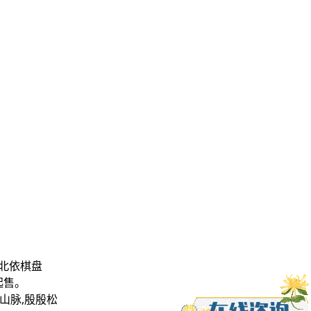
，北依棋盘
起售。
山脉,殷殷松