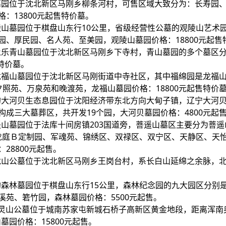
然墓园位于沈北新区马刚乡柳条河村，可售区域大致分为：长寿园
：13800元起售特价墓。
陵山墓园位于棋盘山东行10公里，省级经营性公墓的观陵山艺术
、厚民园、名人苑、至美园，观陵山墓园价格：18800元起售
的永乐青山墓园位于沈北新区马刚乡下寺村，青山墓园的多个墓区
特价墓。
的龙福山墓园位于沈北新区马刚街道中寺社区，其中福绵园是龙福
照苑、万泉苑和晚渡苑，龙福山墓园价格：18800元起售特价
表的大河贝生态息园位于沈阳经济带东北方向大甸子镇，辽宁大河
成三大墓葬区，共开发19个园，大河贝墓园价格：4800元起
遥山墓园位于法库十间房镇203国道旁，菩遥山墓区主要分为菩
、龙庭Ｂ定制园、军魂苑、锦绣区、双禄区、双宁区、天静区、天
28800元起售。
北龙山公墓位于沈北新区马刚乡王岗台村，系长白山延绵之余脉，
的森林墓园位于棋盘山东行15公里，森林纪念园的九大园区分别
苑、箬竹园，森林墓园价格：5500元起售。
玉灵山公墓位于城南苏家屯新城石桥子高新区黄金地段，距离浑南
墓园价格：15800元起售。