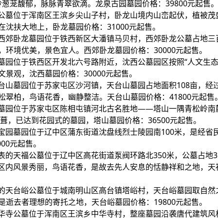
葱茏馥郁，脉脉青翠欲滴。龙泉古园墓园价格：39800元起售
龙公墓位于浑南区王滨乡尖山子村，卧龙山境内山峦起伏，植被茂
沈扶大地上，卧龙墓园价格：31000元起售。
的西郊卧龙墓园位于铁西新区大潘镇马贝村，西郊卧龙公墓占地三
环境优美，景色宜人。西郊卧龙墓园价格：30000元起售。
西墓园位于铁西区开发北六号路附近，沈西公墓园区按照“人文生态
景观，沈西墓园价格：30000元起售。
天台山墓园位于苏家屯区沙河镇，天台山墓园占地面积108亩，经
翠柏，鸟语花香，幽静整洁。天台山墓园价格：41800元起售
山墓园位于苏家屯区陈相屯镇河北古名胜地——塔山一隅青松岭南
葺，已达到花园式的墓园，塔山墓园价格：36500元起售。
宝园墓园位于辽中区蒲东街道沈盘线烈士陵园南100米，是经省民
00元起售。
表的天福公墓位于辽中区高花街道泵阀环路北350米，公墓占地3
园区内风景秀丽，鸟语花香，是故去先人安息的恬静祥和之地，天
表的天台峪公墓位于城南明山区高台镇塔峪村，天台峪墓园取自然
逝去者理想的寄托之地，天台峪墓园价格：19800元起售。
中华寺公墓位于浑南区王滨乡中华寺村，整座墓园沿袭唐代建筑风