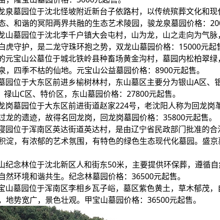
骏龙泉墓园位于沈北怪坡附近新台子依路村，以传统殡葬文化和现
、和谐的冥阳两界共融的生态艺术陵园，骏龙泉墓园价格：200
双龙山墓园位于沈北李千户镇大会屯村，山为龙，山之走向为气脉
虎守护，是二龙守珠环抱之势，双龙山墓园价格：15000元起
表的元宝山公墓位于城北铁岭县种畜场黄金沟村，墓园内松柏翠绿
，四季不枯的仙地。元宝山公益墓园价格：8900元起售。
山墓园位于大东区前进乡榆树林村，东山墓区主要分为银山A区、
、禄山C区、特价区，东山墓园价格：27800元起售。
回龙岗墓园位于大东区前进街道赵家224号，老沈阳人称为回龙岗
龙的遗迹，故得名回龙岗，回龙岗墓园价格：35800元起售。
京寝园位于浑南区英达街道英达村，是由辽宁省民政部门批准的合
积淀，有浓郁的艺术氛围，有特色的绿色生态现代化墓园。盛京
辉山纪念林位于沈北新区人和街东50米，主要提供环保葬，遵循
然环境和谐共生。纪念林墓园价格：36500元起售。
甲宝山墓园位于浑南区李相乡瓦子峪，墓区紫色黄土，草木郁茂，
地势宽广，景色壮观。甲宝山墓园价格：36500元起售。