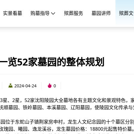
实景看墓
购墓指导
殡葬服务
墓园讲师
殡葬文
一览52家墓园的整体规划
2024-04-24
0
、3星、2星，52家沈阳陵园大全墓地各有主题文化和景观特色，
抚顺墓园、铁岭墓园、本溪墓园、辽阳墓园，使陵园文化传承与
生墓园位于东蛇山子镇荆家房申村，龙生人文纪念园的十个墓区分
瑰园、曦园、逸龙溪谷，龙生墓园价格：18800元起售特价墓