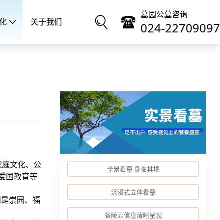
墓园公墓咨询
化
关于我们
024-22709097
家庭文化、公
全景看墓 身临其境
爱国教育等
沉浸式立体看墓
别是崇园、福
。
各陵园信息清晰呈现