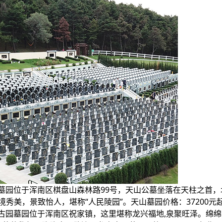
山墓园位于浑南区棋盘山森林路99号，天山公墓坐落在天柱之首
秀美，景致怡人，堪称“人民陵园”。天山墓园价格：37200元
泉古园墓园位于浑南区祝家镇，这里堪称龙兴福地,泉聚旺泽。绵绵