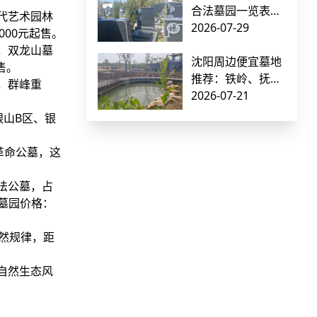
合法墓园一览表：
代艺术园林
正规有手续的公墓
2026-07-29
00元起售。
推荐指南
，双龙山墓
沈阳周边便宜墓地
售。
推荐：铁岭、抚
，群峰重
顺、本溪低价公墓
2026-07-21
价格对比（附交通
银山B区、银
指南）
革命公墓，这
法公墓，占
墓园价格：
自然规律，距
自然生态风