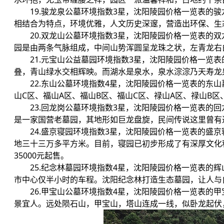
19.骏龙泉公墓环境指数3星，沈阳陵园价格一览表的
相结合为特点，环境优雅，人文历史深邃，营造出环保、生态
20.双龙山公墓环境指数3星，沈阳陵园价格一览表的
园是由两条气脉组成，中间山势浑圆呈龙珠之状，左青龙右白
21.元宝山公益墓园环境指数3星，沈阳陵园价格一览
叠，青山绿水交相辉映。而湖水是泉水，泉水淙淙乃天寿龙泉
22.东山公墓环境指数4星，沈阳陵园价格一览表的东
山C区、福山A区、福山B区、福山C区、禄山A区、禄山B区
23.回龙岗公墓环境指数3星，沈阳陵园价格一览表的
是一家国营老墓园，其地形如巨龙盘旋，民间传说这里曾有过
24.盛京寝园环境指数3星，沈阳陵园价格一览表的盛
地三十三万多平方米。目前，寝园已初步形成了有深厚文化
35000元起售。
25.纪念林墓园环境指数4星，沈阳陵园价格一览表的
市中心仅半小时的车程。沈阳纪念林打造生态墓园，让人与自
26.甲宝山公墓环境指数4星，沈阳陵园价格一览表的
景宜人。远处陨石山，甲宝山，塔山连成一线，似卧龙起伏，