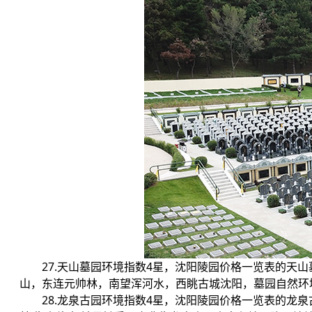
27.天山墓园环境指数4星，沈阳陵园价格一览表的天
山，东连元帅林，南望浑河水，西眺古城沈阳，墓园自然环境
28.龙泉古园环境指数4星，沈阳陵园价格一览表的龙