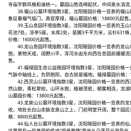
寺庙宇群风格和谐统一。墓园山势连绵起伏，中间泉水涓流，
38.福山公墓环境指数3星，沈阳陵园价格一览表的福
象征着福气临门，高官厚禄，福山墓园价格：18800元起售
39.玉山息园环境指数3星，沈阳陵园价格一览表的玉
花池7处，凉亭5座，水库2处，苗圃3千平方米，云杉631
价格：16000元起售。
40.龙山息园环境指数3星，沈阳陵园价格一览表的龙山
抱，景物天成，阔野川平，浑河水由东向西在息园前缓缓流过
售。
41.福禄园生态公益陵园环境指数3星，沈阳陵园价格
气脉中轴线上，负阴抱阳，自古就是福地。福禄墓园价格：18
42.西灵山公墓环境指数3星，沈阳陵园价格一览表的
然山貌，青松翠柏，山环水抱，植被茂密，朝案相连，龙湖
山墓园价格：13800元起售。
43.龙泉山公墓环境指数3星，沈阳陵园价格一览表的
收，地处长白山余脉龙泉山之上，门前明堂开阔，整个园区
格：8800元起售。
44.仙人台公墓环境指数3星，沈阳陵园价格一览表的
这里曾有一段美丽的传说“观音菩萨”乘坐九朵莲花云游至此