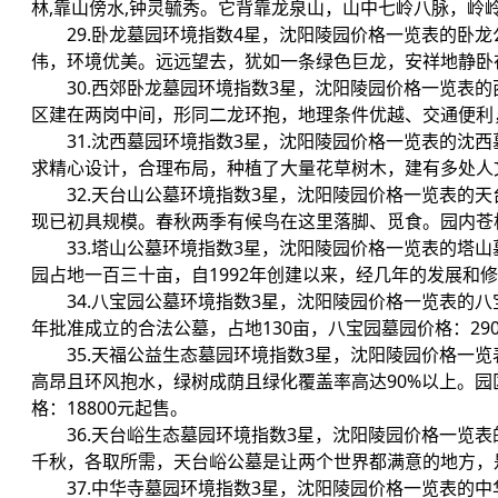
林,靠山傍水,钟灵毓秀。它背靠龙泉山，山中七岭八脉，岭岭
29.卧龙墓园环境指数4星，沈阳陵园价格一览表的卧
伟，环境优美。远远望去，犹如一条绿色巨龙，安祥地静卧在
30.西郊卧龙墓园环境指数3星，沈阳陵园价格一览表
区建在两岗中间，形同二龙环抱，地理条件优越、交通便利，
31.沈西墓园环境指数3星，沈阳陵园价格一览表的沈
求精心设计，合理布局，种植了大量花草树木，建有多处人文
32.天台山公墓环境指数3星，沈阳陵园价格一览表的
现已初具规模。春秋两季有候鸟在这里落脚、觅食。园内苍松
33.塔山公墓环境指数3星，沈阳陵园价格一览表的塔
园占地一百三十亩，自1992年创建以来，经几年的发展和修
34.八宝园公墓环境指数3星，沈阳陵园价格一览表的八
年批准成立的合法公墓，占地130亩，八宝园墓园价格：290
35.天福公益生态墓园环境指数3星，沈阳陵园价格一览
高昂且环风抱水，绿树成荫且绿化覆盖率高达90%以上。
格：18800元起售。
36.天台峪生态墓园环境指数3星，沈阳陵园价格一览
千秋，各取所需，天台峪公墓是让两个世界都满意的地方，是
37.中华寺墓园环境指数3星，沈阳陵园价格一览表的