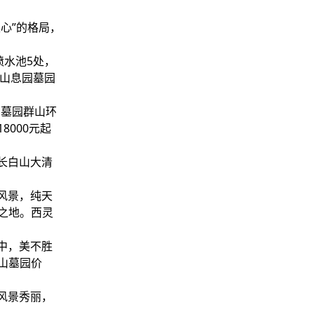
心”的格局，
喷水池5处，
玉山息园墓园
园墓园群山环
000元起
长白山大清
风景，纯天
之地。西灵
中，美不胜
山墓园价
风景秀丽，