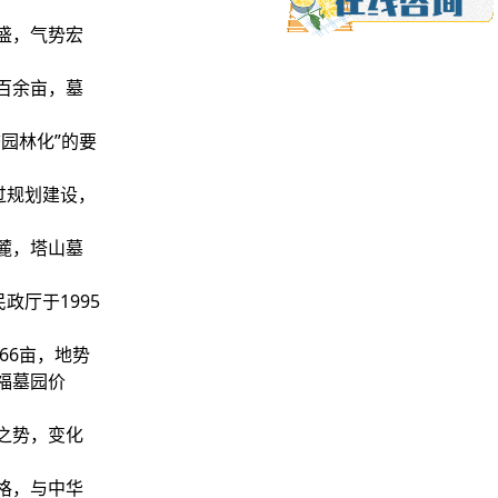
。
盛，气势宏
百余亩，墓
园林化”的要
过规划建设，
。
麓，塔山墓
政厅于1995
66亩，地势
福墓园价
之势，变化
格，与中华