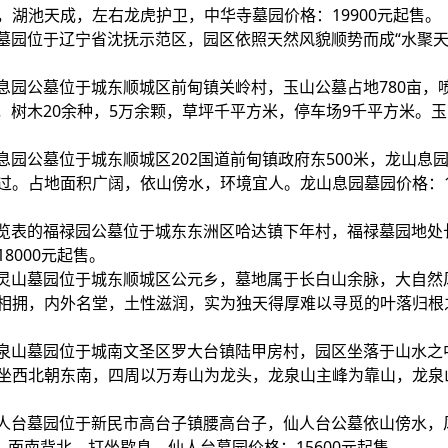
湖池天成，左右龙虎护卫，中华寺墓园价格：19900元起售。
山墓园位于辽宁省沈抚示范区，园区依照天然风貌顺势而成“水聚天
。
山息园公墓位于城东顺城区前甸镇关岭村，玉山公墓占地780亩，
株，树木20余种，5万余颗，草坪千平方米，停车场9千平方米。
息园公墓位于城东顺城区202国道前甸镇政府东500米，龙山息
。占地面积广阔，依山傍水，环境宜人。龙山息园墓园价格：18
一览表的福禄园公墓位于城东东洲区哈达镇下年村，福禄墓园地处
000元起售。
西灵山墓园位于城东顺城区公元乡，墓地属于长白山余脉，大自然
相拥，内外名堂，土性滋润，实为独天得厚难以寻觅的叶落归根
龙泉山墓园位于城南文圣区罗大台镇陆甲房村，园区坐落于山水之
坐西北朝东南，四周以万寿山为龙头，龙泉山主峰为靠山，龙泉
仙人台墓园位于新民市高台子镇腰高台子，仙人台公墓依山傍水，
，面南背北，打坐歇息。仙人台墓园价格：15600元起售。