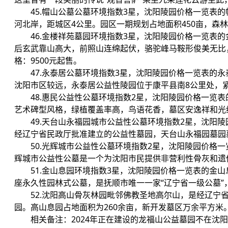
45.帽山公墓公墓环境指数3星，沈阳陵园价格一览表
河北岸，距城区4公里。园区一期规划占地面积450亩，森
46.金楼祥苑墓园环境指数3星，沈阳陵园价格一览表
后玄武靠山高大，前照山连绵起伏，骆驼峰马鞍形俊美无比
格：9500元起售。
47.永泰居公墓环境指数3星，沈阳陵园价格一览表的
沈阳市区较远，永泰居公益性陵园位于康平县南8公里处，紧邻
48.惠民公益性公墓环境指数2星，沈阳陵园价格一览
艺术碑型风格，绿植覆盖率高，鸟语花香，墓区安逸祥和光线
49.天台山永福园城市公益性公墓环境指数2星，沈阳
经辽宁省民政厅批准建立的公益性墓园，天台山永福园墓园墓
50.光辉城市公益性公墓环境指数2星，沈阳陵园价格
辉城市公益性公墓是一个为沈阳市民提供非营利性骨灰和遗体
51.金山息园环境指数3星，沈阳陵园价格一览表的金
座永久性园林式公墓，是抚顺市唯一一家“辽宁省一级公墓”，
52.沈阳高山骨灰林园毗邻佛教圣地高尔山，是经辽
园。高山息园占地面积为260余亩，新开发墓区万余平方米。
相关备注：2024年正在建设的龙福山公益墓园不在沈