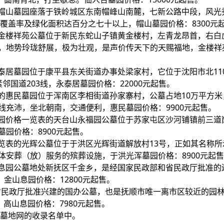
的帽山墓园座落于铁岭城区东南帽峰山南麓，七新公路中段，风光
林覆盖率及绿化面积达百分之七十以上，帽山墓园价格：8300元
的金楼祥苑公墓位于新民东蛇山子镇黄金楼村，左青龙昂首，右白
，地势玲珑舒展，极为壮观，是声价传天下的天赐福地，金楼祥
永泰居墓园位于康平县东关街道办事处梁家村，它位于沈阳市北11
国道203线，永泰居墓园价格：22000元起售。
表的惠民墓园位于浑南区李相街道孙家寨村，公墓占地10万平方
充沛，坐北朝南，交通便利，惠民墓园价格：9900元起售。
陵园价格一览表的天台山永福园公墓位于苏家屯区沙河铺镇前三道
园价格：8900元起售。
一览表的光辉公墓位于于洪区光辉街道解放村13号，正如其名称
安葬（放）服务的殡葬设施，于洪光浑墓园价格：8900元起
山息园公墓地处新抚区千金乡，是经国家民政部和省民政厅批准的
金山息园价格：12800元起售。
宁省民政厅批准兴建的国办公墓，也是抚顺市唯一离市区较近的园
高山息园价格：7980元起售。
阳墓地网的收录名单中。