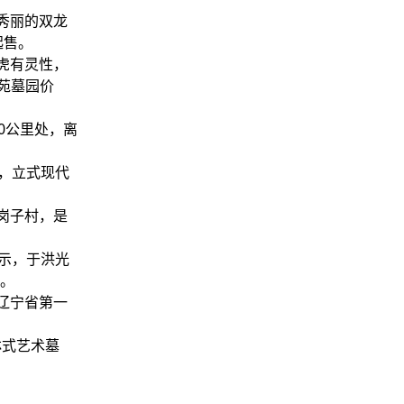
秀丽的双龙
起售。
虎有灵性，
苑墓园价
0公里处，离
米，立式现代
岗子村，是
所示，于洪光
售。
辽宁省第一
林式艺术墓