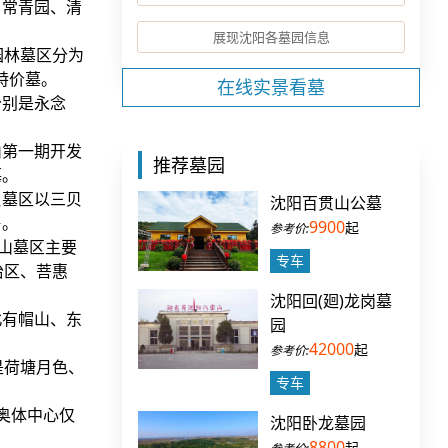
、常青园、清
展现沈阳各墓园信息
园林墓区分为
特价墓。
在线实景看墓
分别是永念
山第一期开发
推荐墓园
墓。
贝墓区以三贝
沈阳百贯山公墓
售。
9900
起
遥山墓区主要
专车
怡区、菩惠
沈阳回(廻)龙岗墓
北有帽山、东
园
42000
起
是荷塘月色、
专车
奥体中心仅
沈阳卧龙墓园
8800
起