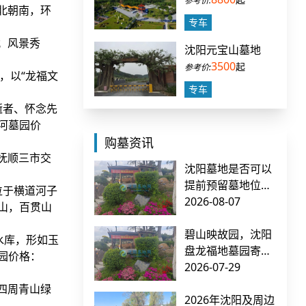
北朝南，环
专车
；风景秀
沈阳元宝山墓地
3500
起
，以“龙福文
专车
逝者、怀念先
河墓园价
购墓资讯
抚顺三市交
沈阳墓地是否可以
提前预留墓地位
位于横道河子
置？如何确保不被
2026-08-07
山，百贯山
他人占用？
碧山映故园，沈阳
水库，形如玉
盘龙福地墓园寄哀
园价格：
思
2026-07-29
四周青山绿
2026年沈阳及周边